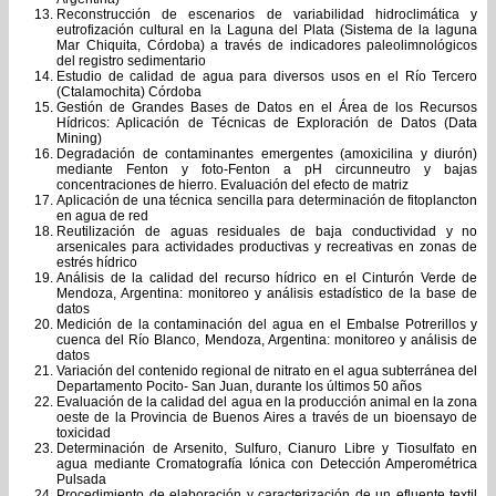
Reconstrucción de escenarios de variabilidad hidroclimática y
eutrofización cultural en la Laguna del Plata (Sistema de la laguna
Mar Chiquita, Córdoba) a través de indicadores paleolimnológicos
del registro sedimentario
Estudio de calidad de agua para diversos usos en el Río Tercero
(Ctalamochita) Córdoba
Gestión de Grandes Bases de Datos en el Área de los Recursos
Hídricos: Aplicación de Técnicas de Exploración de Datos (Data
Mining)
Degradación de contaminantes emergentes (amoxicilina y diurón)
mediante Fenton y foto-Fenton a pH circunneutro y bajas
concentraciones de hierro. Evaluación del efecto de matriz
Aplicación de una técnica sencilla para determinación de fitoplancton
en agua de red
Reutilización de aguas residuales de baja conductividad y no
arsenicales para actividades productivas y recreativas en zonas de
estrés hídrico
Análisis de la calidad del recurso hídrico en el Cinturón Verde de
Mendoza, Argentina: monitoreo y análisis estadístico de la base de
datos
Medición de la contaminación del agua en el Embalse Potrerillos y
cuenca del Río Blanco, Mendoza, Argentina: monitoreo y análisis de
datos
Variación del contenido regional de nitrato en el agua subterránea del
Departamento Pocito- San Juan, durante los últimos 50 años
Evaluación de la calidad del agua en la producción animal en la zona
oeste de la Provincia de Buenos Aires a través de un bioensayo de
toxicidad
Determinación de Arsenito, Sulfuro, Cianuro Libre y Tiosulfato en
agua mediante Cromatografía Iónica con Detección Amperométrica
Pulsada
Procedimiento de elaboración y caracterización de un efluente textil