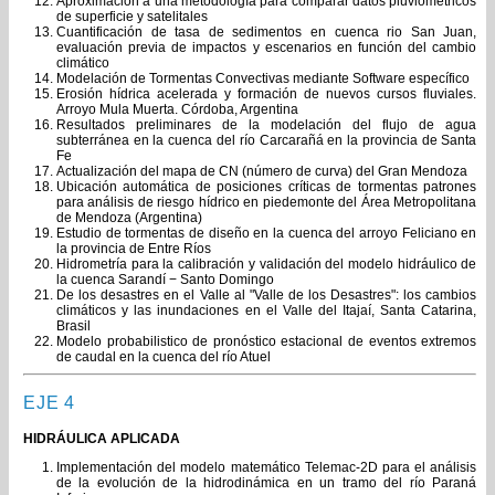
Aproximación a una metodología para comparar datos pluviométricos
de superficie y satelitales
Cuantificación de tasa de sedimentos en cuenca rio San Juan,
evaluación previa de impactos y escenarios en función del cambio
climático
Modelación de Tormentas Convectivas mediante Software específico
Erosión hídrica acelerada y formación de nuevos cursos fluviales.
Arroyo Mula Muerta. Córdoba, Argentina
Resultados preliminares de la modelación del flujo de agua
subterránea en la cuenca del río Carcarañá en la provincia de Santa
Fe
Actualización del mapa de CN (número de curva) del Gran Mendoza
Ubicación automática de posiciones críticas de tormentas patrones
para análisis de riesgo hídrico en piedemonte del Área Metropolitana
de Mendoza (Argentina)
Estudio de tormentas de diseño en la cuenca del arroyo Feliciano en
la provincia de Entre Ríos
Hidrometría para la calibración y validación del modelo hidráulico de
la cuenca Sarandí − Santo Domingo
De los desastres en el Valle al "Valle de los Desastres": los cambios
climáticos y las inundaciones en el Valle del Itajaí, Santa Catarina,
Brasil
Modelo probabilistico de pronóstico estacional de eventos extremos
de caudal en la cuenca del río Atuel
EJE 4
HIDRÁULICA APLICADA
Implementación del modelo matemático Telemac-2D para el análisis
de la evolución de la hidrodinámica en un tramo del río Paraná